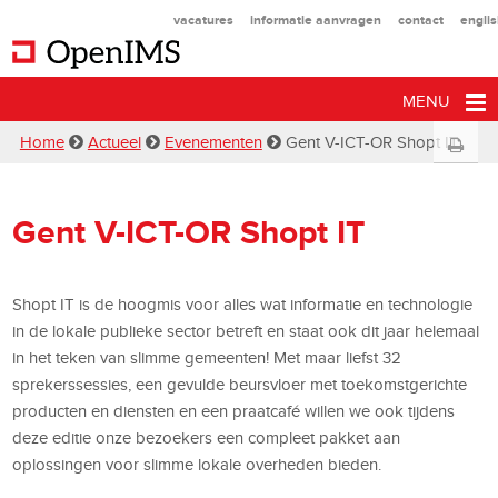
vacatures
informatie aanvragen
contact
engli
MENU
Home
Actueel
Evenementen
Gent V-ICT-OR Shopt IT
Gent V-ICT-OR Shopt IT
Shopt IT is de hoogmis voor alles wat informatie en technologie
in de lokale publieke sector betreft en staat ook dit jaar helemaal
in het teken van slimme gemeenten! Met maar liefst 32
sprekerssessies, een gevulde beursvloer met toekomstgerichte
producten en diensten en een praatcafé willen we ook tijdens
deze editie onze bezoekers een compleet pakket aan
oplossingen voor slimme lokale overheden bieden.