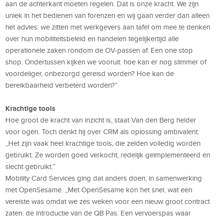
aan de achterkant moeten regelen. Dat is onze kracht. We zijn
uniek in het bedienen van forenzen en wij gaan verder dan alleen
het advies: we zitten met werkgevers aan tafel om mee te denken
over hun mobiliteitsbeleid en handelen tegelijkertijd alle
operationele zaken rondom de OV-passen af. Een one stop
shop. Ondertussen kijken we vooruit: hoe kan er nog slimmer of
voordeliger, onbezorgd gereisd worden? Hoe kan de
bereikbaarheid verbeterd worden?”
Krachtige tools
Hoe groot de kracht van inzicht is, staat Van den Berg helder
voor ogen. Toch denkt hij over CRM als oplossing ambivalent:
,,Het zijn vaak heel krachtige tools, die zelden volledig worden
gebruikt. Ze worden goed verkocht, redelijk geïmplementeerd en
slecht gebruikt.”
Mobility Card Services ging dat anders doen, in samenwerking
met OpenSesame. ,,Met OpenSesame kon het snel, wat een
vereiste was omdat we zes weken voor een nieuw groot contract
zaten: de introductie van de QB Pas. Een vervoerspas waar