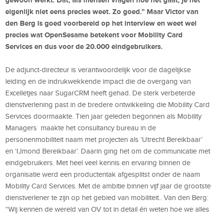
eigenlijk niet eens precies weet. Zo goed.” Maar Victor van
den Berg is goed voorbereid op het interview en weet wel
precies wat OpenSesame betekent voor Mobility Card
Services en dus voor de 20.000 eindgebruikers.
De adjunct-directeur is verantwoordelijk voor de dagelijkse
leiding en de indrukwekkende impact die de overgang van
Excelletjes naar SugarCRM heeft gehad. De sterk verbeterde
dienstverlening past in de bredere ontwikkeling die Mobility Card
Services doormaakte. Tien jaar geleden begonnen als Mobility
Managers maakte het consultancy bureau in de
personenmobiliteit naam met projecten als ‘Utrecht Bereikbaar’
en ‘IJmond Bereikbaar’. Daarin ging het om de communicatie met
eindgebruikers. Met heel veel kennis en ervaring binnen de
organisatie werd een productentak afgesplitst onder de naam
Mobility Card Services. Met de ambitie binnen vijf jaar de grootste
dienstverlener te zijn op het gebied van mobiliteit.. Van den Berg:
“Wij kennen de wereld van OV tot in detail én weten hoe we alles