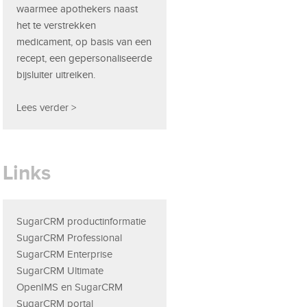
waarmee apothekers naast
het te verstrekken
medicament, op basis van een
recept, een gepersonaliseerde
bijsluiter uitreiken.
Lees verder >
Links
SugarCRM productinformatie
SugarCRM Professional
SugarCRM Enterprise
SugarCRM Ultimate
OpenIMS en SugarCRM
SugarCRM portal