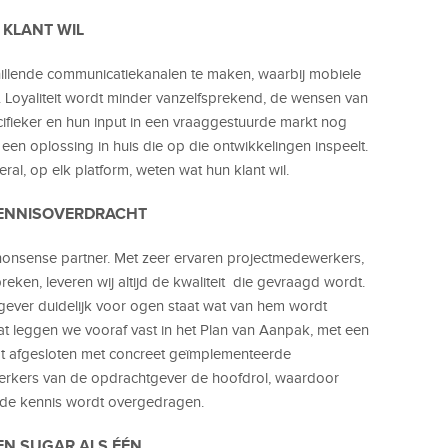
 KLANT WIL
illende communicatiekanalen te maken, waarbij mobiele
 Loyaliteit wordt minder vanzelfsprekend, de wensen van
cifieker en hun input in een vraaggestuurde markt nog
een oplossing in huis die op die ontwikkelingen inspeelt.
al, op elk platform, weten wat hun klant wil.
 KENNISOVERDRACHT
onsense partner. Met zeer ervaren projectmedewerkers,
eken, leveren wij altijd de kwaliteit die gevraagd wordt.
tgever duidelijk voor ogen staat wat van hem wordt
Dat leggen we vooraf vast in het Plan van Aanpak, met een
rdt afgesloten met concreet geïmplementeerde
erkers van de opdrachtgever de hoofdrol, waardoor
nde kennis wordt overgedragen.
EN SUGAR ALS ÉÉN