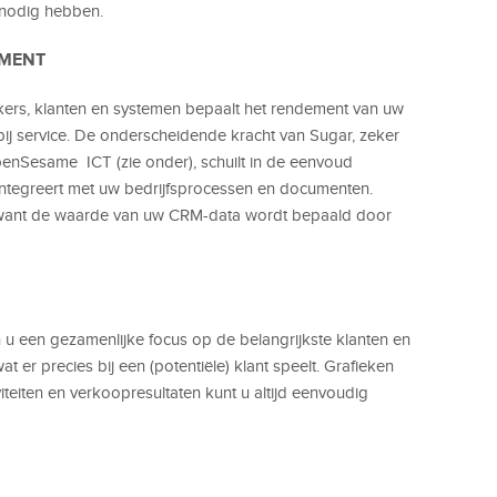
 nodig hebben.
EMENT
rs, klanten en systemen bepaalt het rendement van uw
 bij service. De onderscheidende kracht van Sugar, zeker
penSesame ICT (zie onder), schuilt in de eenvoud
ntegreert met uw bedrijfsprocessen en documenten.
want de waarde van uw CRM-data wordt bepaald door
 een gezamenlijke focus op de belangrijkste klanten en
t er precies bij een (potentiële) klant speelt. Grafieken
iteiten en verkoopresultaten kunt u altijd eenvoudig