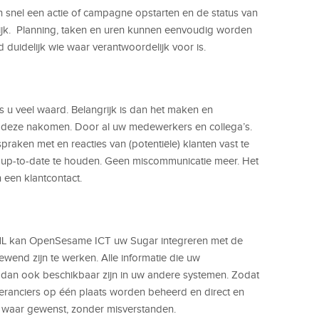
nel een actie of campagne opstarten en de status van
elijk. Planning, taken en uren kunnen eenvoudig worden
 duidelijk wie waar verantwoordelijk voor is.
s u veel waard. Belangrijk is dan het maken en
n deze nakomen. Door al uw medewerkers en collega’s.
raken met en reacties van (potentiële) klanten vast te
n up-to-date te houden. Geen miscommunicatie meer. Het
n een klantcontact.
L kan OpenSesame ICT uw Sugar integreren met de
nd zijn te werken. Alle informatie die uw
dan ook beschikbaar zijn in uw andere systemen. Zodat
veranciers op één plaats worden beheerd en direct en
 waar gewenst, zonder misverstanden.