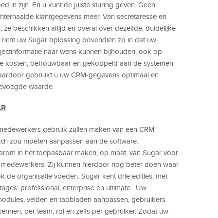
 in zijn. En u kunt de juiste sturing geven. Geen
hterhaalde klantgegevens meer. Van secretaresse en
e beschikken altijd en overal over dezelfde, duidelijke
 richt uw Sugar oplossing bovendien zo in dat uw
ojectinformatie naar wens kunnen bijhouden, ook op
age kosten, betrouwbaar en gekoppeld aan de systemen
aardoor gebruikt u uw CRM-gegevens optimaal en
egevoegde waarde.
AR
 medewerkers gebruik zullen maken van een CRM
zich zou moeten aanpassen aan de software.
rom in het toepasbaar maken, op maat, van Sugar voor
medewerkers. Zij kunnen hierdoor nog beter doen waar
k de organisatie voeden. Sugar kent drie edities, met
ages: professional, enterprise en ultimate. Uw
 modules, velden en tabbladen aanpassen, gebruikers
kennen, per team, rol en zelfs per gebruiker. Zodat uw