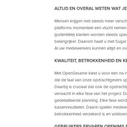
ALTIJD EN OVERAL WETEN WAT JE
Mensen krijgen met steeds meer versch
platforms momenteel een vlucht nemen.
(potentiële) klanten worden steeds spe
belangrijker. Daarom haalt u met Sugar 
Al uw medewerkers kunnen altijd en over
KWALITEIT, BETROKKENHEID EN
Met OpenSesame kiest u voor een no-n
die de taal van onze opdrachtgevers spr
Daarbij is cruciaal dat ook de opdrach
verwacht in elke fase van het project. 
gedetailleerde planning. Elke fase wo
tussenresultaten. Daarin spelen medew
betrokkenheid verzekerd is en voldoe
GEBRUIKERS ERVAREN OPENIMS 