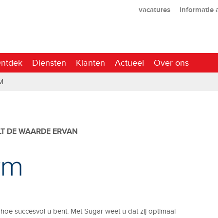
vacatures
informatie
ntdek
Diensten
Klanten
Actueel
Over ons
M
T DE WAARDE ERVAN
oe succesvol u bent. Met Sugar weet u dat zij optimaal