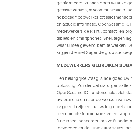
geïnformeerd, kunnen doen waar ze goed
gemiste kansen, miscommunicatie of ac
helpdeskmedewerker tot salesmanager, z
en actuele informatie. OpenSesame ICT
medewerkers de klant-, contact- en pr
tablets en smartphones. Snel, tegen l
waar u mee gewend bent te werken. D
krijgen die met Sugar de grootste to
MEDEWERKERS GEBRUIKEN SUG
Een belangrijke vraag is hoe goed uw
oplossing. Zonder dat uw organisatie 
OpenSesame ICT onderscheidt zich daa
uw branche en naar de wensen van uw 
ze goed in zijn en met weinig moeite oo
toenemende functionaliteiten en rapport
functioneel beheerder kan zelfstandig
toevoegen en de juiste autorisaties toe