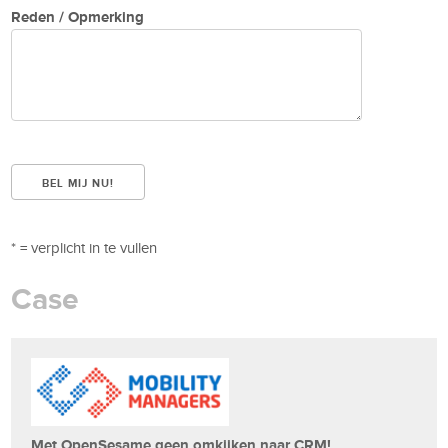
Reden / Opmerking
* = verplicht in te vullen
Case
Met OpenSesame geen omkijken naar CRM!